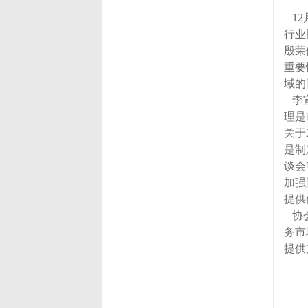
12
行业
殷荣
重要
域的
李宣
理是
关于
是制
谈会
加强
提供
协会
务市
提供